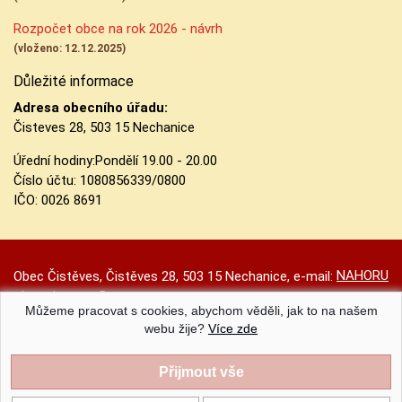
Rozpočet obce na rok 2026 - návrh
(vloženo: 12.12.2025)
Důležité informace
Adresa obecního úřadu:
Čisteves 28, 503 15 Nechanice
Úřední hodiny:
Pondělí 19.00 - 20.00
Číslo účtu:
1080856339/0800
IČO: 0026 8691
NAHORU
Obec Čistěves, Čistěves 28, 503 15 Nechanice, e-mail:
obec.cisteves@seznam.cz
Můžeme pracovat s cookies, abychom věděli, jak to na našem
Prohlášení o přístupnosti
|
Původní web
|
Nastavení cookies
webu žije?
Více zde
Obec Čistěves |
Provozováno na systému CMS-OBCE | Vyrobil