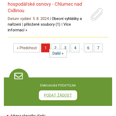
hospodářské osnovy - Chlumec nad
Cidlinou
Datum vydání: 5. 8. 2024 |
Obecní vyhlášky a
nařízení
|
přiložené soubory (1)
|
Více
informací »
« Předchozí
1
2
3
4
…
6
7
Další »
Elektronická PODATELNA
PODAT ŽÁDOST
Adresa obecního úřadu: