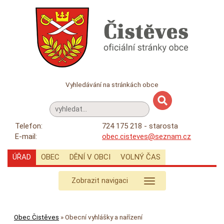
Vyhledávání na stránkách obce
Telefon:
724 175 218 - starosta
E-mail:
obec.cisteves@seznam.cz
ÚŘAD
OBEC
DĚNÍ V OBCI
VOLNÝ ČAS
Zobrazit navigaci
Obec Čistěves
»
Obecní vyhlášky a nařízení