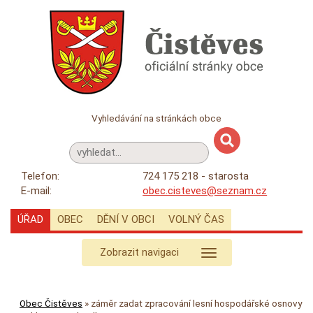
Vyhledávání na stránkách obce
Telefon:
724 175 218 - starosta
E-mail:
obec.cisteves@seznam.cz
ÚŘAD
OBEC
DĚNÍ V OBCI
VOLNÝ ČAS
Zobrazit navigaci
Obec Čistěves
»
záměr zadat zpracování lesní hospodářské osnovy