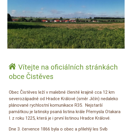
Vítejte na oficiálních stránkách
obce Čistěves
Obec Čistěves leží v malebné členité krajině cca 12 km
severozápadně od Hradce Králové (směr Jičín) nedaleko
plánované rychlostní komunikace R35. Nejstarší
památkou je latinsky psaná listina krále Přemysla Otakara
I. z roku 1225, která je i první listinou Hradce Králové.
Dne 3. července 1866 byla o obec a přilehlý les Svíb