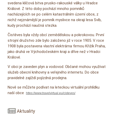
svedena klíčová bitva prusko-rakouské války u Hradce
Králové. Z této doby pochází mnoho pomníků
nacházejících se po celém katastrálním území obce, z
nichž nejznámější je pomník myslivce na okraji lesa Svíb,
kudy prochází naučná stezka.
Čistěves byla vždy obcí zemědělskou a pokrokovou. První
strojní družstvo zde bylo založeno již v roce 1905. V roce
1908 byla postavena vlastní elektrárna firmou Křižík Praha,
jako druhá ve Východočeském kraji a dříve než v Hradci
Králové.
V obci je zaveden plyn a vodovod. Občané mohou využívat
služeb obecní knihovny a veřejného internetu. Do obce
pravidelně zajíždí pojízdná prodejna.
Nově se můžete podívat na leteckou virtuální prohlídku
naší obce
https://www.travelvirtual.eu/cisteves/
Aktuality