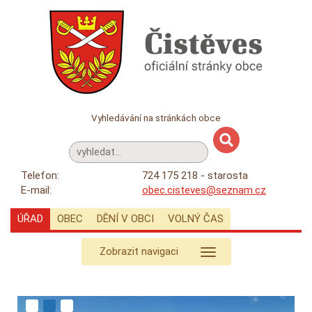
Vyhledávání na stránkách obce
Telefon:
724 175 218 - starosta
E-mail:
obec.cisteves@seznam.cz
ÚŘAD
OBEC
DĚNÍ V OBCI
VOLNÝ ČAS
Zobrazit navigaci