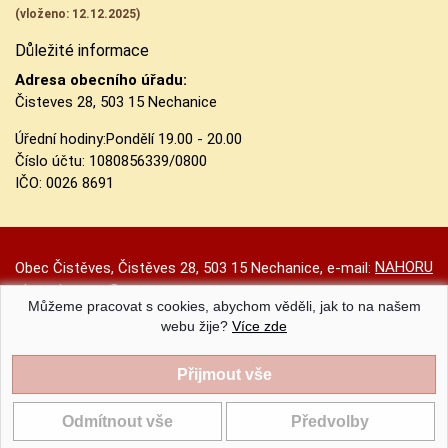
(vloženo: 12.12.2025)
Důležité informace
Adresa obecního úřadu:
Čisteves 28, 503 15 Nechanice
Úřední hodiny:
Pondělí 19.00 - 20.00
Číslo účtu:
1080856339/0800
IČO: 0026 8691
NAHORU
Obec Čistěves, Čistěves 28, 503 15 Nechanice, e-mail:
obec.cisteves@seznam.cz
Můžeme pracovat s cookies, abychom věděli, jak to na našem
Prohlášení o přístupnosti
|
Původní web
|
Nastavení cookies
webu žije?
Více zde
Obec Čistěves |
Provozováno na systému CMS-OBCE | Vyrobil
INET-SERVIS.CZ
| 2020 - 2026