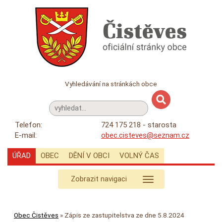
Vyhledávání na stránkách obce
Telefon:
724 175 218 - starosta
E-mail:
obec.cisteves@seznam.cz
ÚŘAD
OBEC
DĚNÍ V OBCI
VOLNÝ ČAS
Zobrazit navigaci
Obec Čistěves
»
Zápis ze zastupitelstva ze dne 5.8.2024