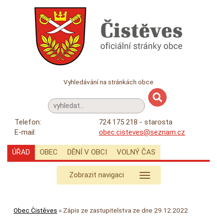
Vyhledávání na stránkách obce
Telefon:
724 175 218 - starosta
E-mail:
obec.cisteves@seznam.cz
ÚŘAD
OBEC
DĚNÍ V OBCI
VOLNÝ ČAS
Zobrazit navigaci
Obec Čistěves
»
Zápis ze zastupitelstva ze dne 29.12.2022