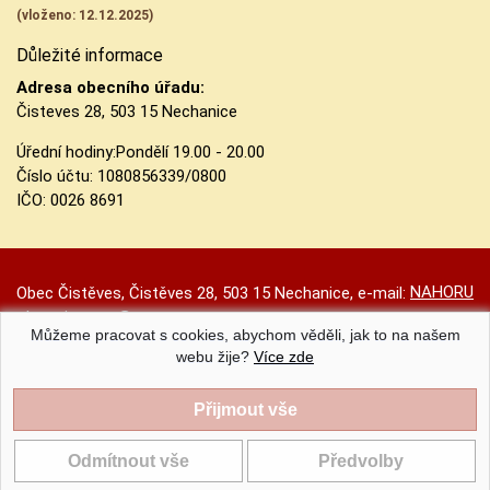
(vloženo: 12.12.2025)
Důležité informace
Adresa obecního úřadu:
Čisteves 28, 503 15 Nechanice
Úřední hodiny:
Pondělí 19.00 - 20.00
Číslo účtu:
1080856339/0800
IČO: 0026 8691
NAHORU
Obec Čistěves, Čistěves 28, 503 15 Nechanice, e-mail:
obec.cisteves@seznam.cz
Můžeme pracovat s cookies, abychom věděli, jak to na našem
Prohlášení o přístupnosti
|
Původní web
|
Nastavení cookies
webu žije?
Více zde
Obec Čistěves |
Provozováno na systému CMS-OBCE | Vyrobil
INET-SERVIS.CZ
| 2020 - 2026