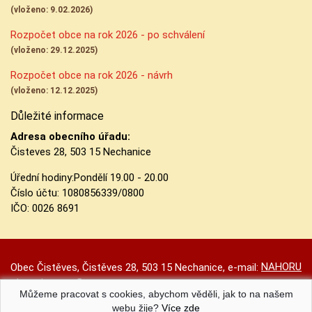
(vloženo: 9.02.2026)
Rozpočet obce na rok 2026 - po schválení
(vloženo: 29.12.2025)
Rozpočet obce na rok 2026 - návrh
(vloženo: 12.12.2025)
Důležité informace
Adresa obecního úřadu:
Čisteves 28, 503 15 Nechanice
Úřední hodiny:
Pondělí 19.00 - 20.00
Číslo účtu:
1080856339/0800
IČO: 0026 8691
NAHORU
Obec Čistěves, Čistěves 28, 503 15 Nechanice, e-mail:
obec.cisteves@seznam.cz
Můžeme pracovat s cookies, abychom věděli, jak to na našem
Prohlášení o přístupnosti
|
Původní web
|
Nastavení cookies
webu žije?
Více zde