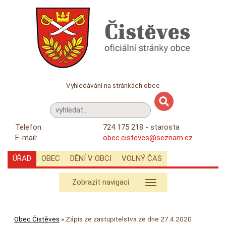
Vyhledávání na stránkách obce
Telefon:
724 175 218 - starosta
E-mail:
obec.cisteves@seznam.cz
ÚŘAD
OBEC
DĚNÍ V OBCI
VOLNÝ ČAS
Zobrazit navigaci
Obec Čistěves
»
Zápis ze zastupitelstva ze dne 27.4.2020