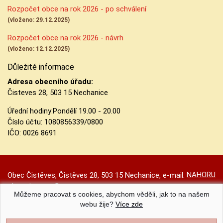
Rozpočet obce na rok 2026 - po schválení
(vloženo: 29.12.2025)
Rozpočet obce na rok 2026 - návrh
(vloženo: 12.12.2025)
Důležité informace
Adresa obecního úřadu:
Čisteves 28, 503 15 Nechanice
Úřední hodiny:
Pondělí 19.00 - 20.00
Číslo účtu:
1080856339/0800
IČO: 0026 8691
NAHORU
Obec Čistěves, Čistěves 28, 503 15 Nechanice, e-mail:
obec.cisteves@seznam.cz
Můžeme pracovat s cookies, abychom věděli, jak to na našem
Prohlášení o přístupnosti
|
Původní web
|
Nastavení cookies
webu žije?
Více zde