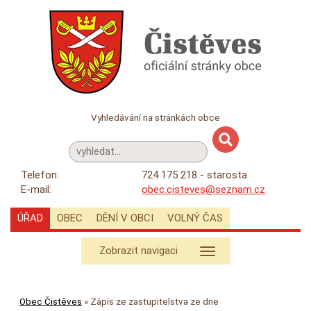
Vyhledávání na stránkách obce
Telefon:
724 175 218 - starosta
E-mail:
obec.cisteves@seznam.cz
ÚŘAD
OBEC
DĚNÍ V OBCI
VOLNÝ ČAS
Zobrazit navigaci
Obec Čistěves
»
Zápis ze zastupitelstva ze dne