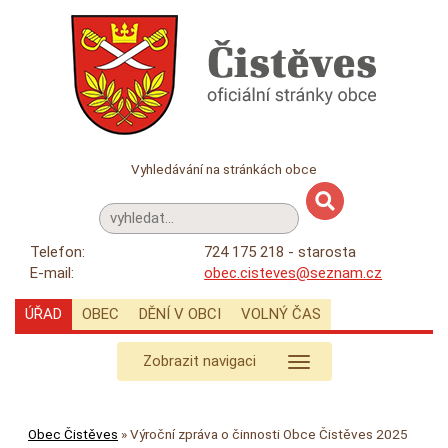
Vyhledávání na stránkách obce
Telefon:
724 175 218 - starosta
E-mail:
obec.cisteves@seznam.cz
ÚŘAD
OBEC
DĚNÍ V OBCI
VOLNÝ ČAS
Zobrazit navigaci
Obec Čistěves
»
Výroční zpráva o činnosti Obce Čistěves 2025