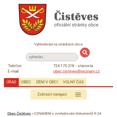
Vyhledávání na stránkách obce
Telefon:
724 175 218 - starosta
E-mail:
obec.cisteves@seznam.cz
ÚŘAD
OBEC
DĚNÍ V OBCI
VOLNÝ ČAS
Zobrazit navigaci
Obec Čistěves
»
OZNÁMENÍ o zveřejňování dokumentů 9-24