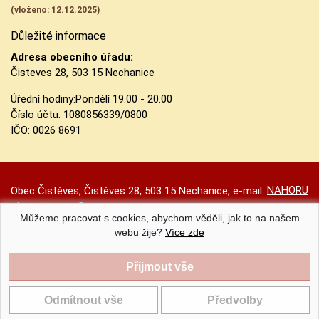
(vloženo: 12.12.2025)
Důležité informace
Adresa obecního úřadu:
Čisteves 28, 503 15 Nechanice
Úřední hodiny:
Pondělí 19.00 - 20.00
Číslo účtu:
1080856339/0800
IČO: 0026 8691
NAHORU
Obec Čistěves, Čistěves 28, 503 15 Nechanice, e-mail:
obec.cisteves@seznam.cz
Můžeme pracovat s cookies, abychom věděli, jak to na našem
Prohlášení o přístupnosti
|
Původní web
|
Nastavení cookies
webu žije?
Více zde
Obec Čistěves |
Provozováno na systému CMS-OBCE | Vyrobil
INET-SERVIS.CZ
| 2020 - 2026