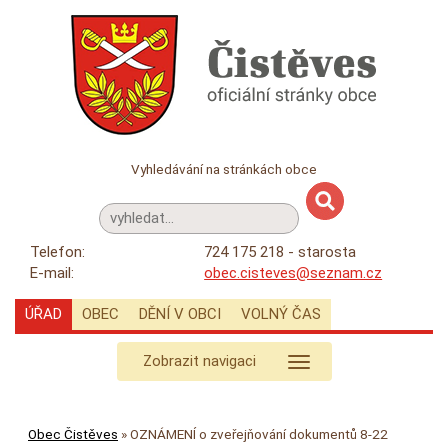
Vyhledávání na stránkách obce
Telefon:
724 175 218 - starosta
E-mail:
obec.cisteves@seznam.cz
ÚŘAD
OBEC
DĚNÍ V OBCI
VOLNÝ ČAS
Zobrazit navigaci
Obec Čistěves
»
OZNÁMENÍ o zveřejňování dokumentů 8-22