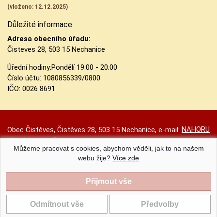
(vloženo: 12.12.2025)
Důležité informace
Adresa obecního úřadu:
Čisteves 28, 503 15 Nechanice
Úřední hodiny:
Pondělí 19.00 - 20.00
Číslo účtu:
1080856339/0800
IČO: 0026 8691
NAHORU
Obec Čistěves, Čistěves 28, 503 15 Nechanice, e-mail:
obec.cisteves@seznam.cz
Můžeme pracovat s cookies, abychom věděli, jak to na našem
Prohlášení o přístupnosti
|
Původní web
|
Nastavení cookies
webu žije?
Více zde
Obec Čistěves |
Provozováno na systému CMS-OBCE | Vyrobil
INET-SERVIS.CZ
| 2020 - 2026