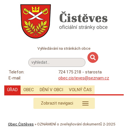
Vyhledávání na stránkách obce
Telefon:
724 175 218 - starosta
E-mail:
obec.cisteves@seznam.cz
ÚŘAD
OBEC
DĚNÍ V OBCI
VOLNÝ ČAS
Zobrazit navigaci
Obec Čistěves
»
OZNÁMENÍ o zveřejňování dokumentů 2-2025