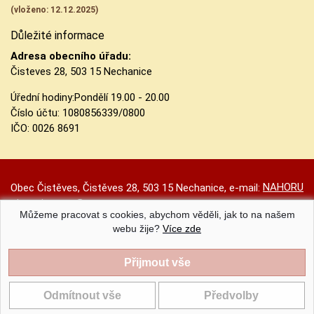
(vloženo: 12.12.2025)
Důležité informace
Adresa obecního úřadu:
Čisteves 28, 503 15 Nechanice
Úřední hodiny:
Pondělí 19.00 - 20.00
Číslo účtu:
1080856339/0800
IČO: 0026 8691
NAHORU
Obec Čistěves, Čistěves 28, 503 15 Nechanice, e-mail:
obec.cisteves@seznam.cz
Můžeme pracovat s cookies, abychom věděli, jak to na našem
Prohlášení o přístupnosti
|
Původní web
|
Nastavení cookies
webu žije?
Více zde
Obec Čistěves |
Provozováno na systému CMS-OBCE | Vyrobil
INET-SERVIS.CZ
| 2020 - 2026