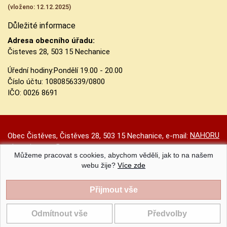
(vloženo: 12.12.2025)
Důležité informace
Adresa obecního úřadu:
Čisteves 28, 503 15 Nechanice
Úřední hodiny:
Pondělí 19.00 - 20.00
Číslo účtu:
1080856339/0800
IČO: 0026 8691
NAHORU
Obec Čistěves, Čistěves 28, 503 15 Nechanice, e-mail:
obec.cisteves@seznam.cz
Můžeme pracovat s cookies, abychom věděli, jak to na našem
Prohlášení o přístupnosti
|
Původní web
|
Nastavení cookies
webu žije?
Více zde
Obec Čistěves |
Provozováno na systému CMS-OBCE | Vyrobil
INET-SERVIS.CZ
| 2020 - 2026