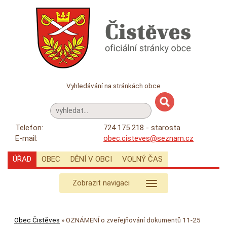
Vyhledávání na stránkách obce
Telefon:
724 175 218 - starosta
E-mail:
obec.cisteves@seznam.cz
ÚŘAD
OBEC
DĚNÍ V OBCI
VOLNÝ ČAS
Zobrazit navigaci
Obec Čistěves
»
OZNÁMENÍ o zveřejňování dokumentů 11-25