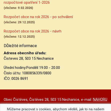
rozpočtové opatření 1-2026
(vloženo: 9.02.2026)
Rozpočet obce na rok 2026 - po schválení
(vloženo: 29.12.2025)
Rozpočet obce na rok 2026 - návrh
(vloženo: 12.12.2025)
Důležité informace
Adresa obecního úřadu:
Čisteves 28, 503 15 Nechanice
Úřední hodiny:
Pondělí 19.00 - 20.00
Číslo účtu:
1080856339/0800
IČO: 0026 8691
NAHORU
Obec Čistěves, Čistěves 28, 503 15 Nechanice, e-mail:
obec.cisteves@seznam.cz
Můžeme pracovat s cookies, abychom věděli, jak to na našem
Prohlášení o přístupnosti
|
Původní web
|
Nastavení cookies