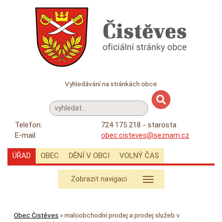
Vyhledávání na stránkách obce
Telefon:
724 175 218 - starosta
E-mail:
obec.cisteves@seznam.cz
ÚŘAD
OBEC
DĚNÍ V OBCI
VOLNÝ ČAS
Zobrazit navigaci
Obec Čistěves
»
maloobchodní prodej a prodej služeb v