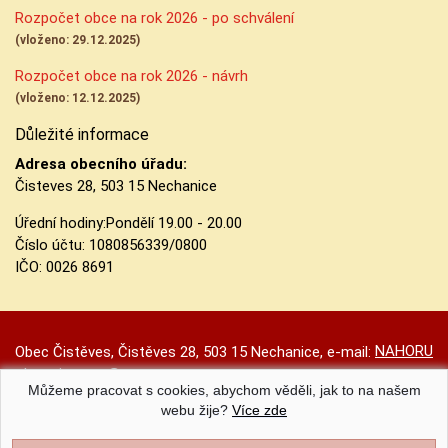
Rozpočet obce na rok 2026 - po schválení
(vloženo: 29.12.2025)
Rozpočet obce na rok 2026 - návrh
(vloženo: 12.12.2025)
Důležité informace
Adresa obecního úřadu:
Čisteves 28, 503 15 Nechanice
Úřední hodiny:
Pondělí 19.00 - 20.00
Číslo účtu:
1080856339/0800
IČO: 0026 8691
NAHORU
Obec Čistěves, Čistěves 28, 503 15 Nechanice, e-mail:
obec.cisteves@seznam.cz
Můžeme pracovat s cookies, abychom věděli, jak to na našem
Prohlášení o přístupnosti
|
Původní web
|
Nastavení cookies
webu žije?
Více zde