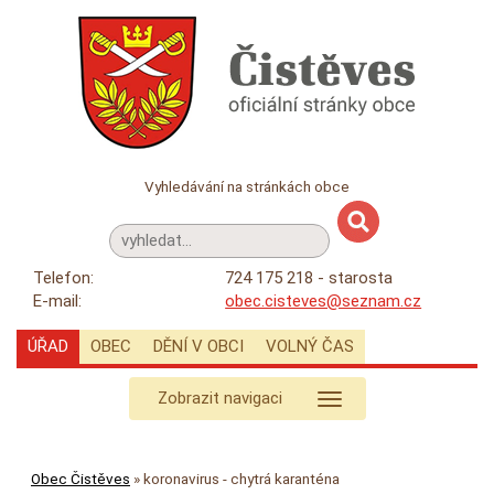
Vyhledávání na stránkách obce
Telefon:
724 175 218 - starosta
E-mail:
obec.cisteves@seznam.cz
ÚŘAD
OBEC
DĚNÍ V OBCI
VOLNÝ ČAS
Zobrazit navigaci
Obec Čistěves
»
koronavirus - chytrá karanténa