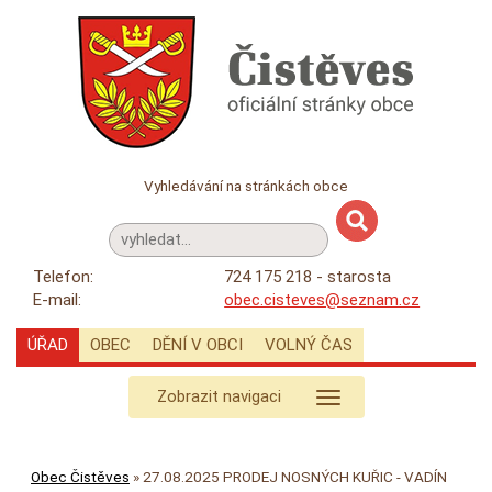
Vyhledávání na stránkách obce
Telefon:
724 175 218 - starosta
E-mail:
obec.cisteves@seznam.cz
ÚŘAD
OBEC
DĚNÍ V OBCI
VOLNÝ ČAS
Zobrazit navigaci
Obec Čistěves
»
27.08.2025 PRODEJ NOSNÝCH KUŘIC - VADÍN