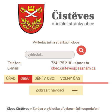
Vyhledávání na stránkách obce
Telefon:
724 175 218 - starosta
E-mail:
obec.cisteves@seznam.cz
ÚŘAD
OBEC
DĚNÍ V OBCI
VOLNÝ ČAS
Zobrazit navigaci
Obec Čistěves
»
Zpráva o výsledku přezkoumání hospodaření