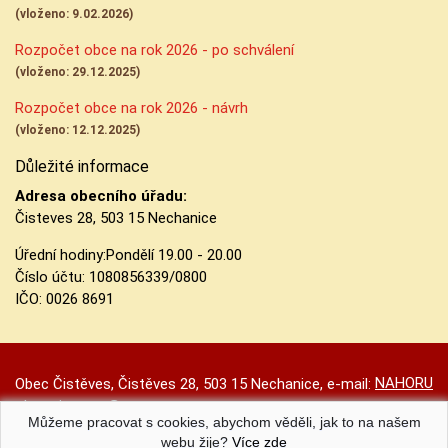
(vloženo: 9.02.2026)
Rozpočet obce na rok 2026 - po schválení
(vloženo: 29.12.2025)
Rozpočet obce na rok 2026 - návrh
(vloženo: 12.12.2025)
Důležité informace
Adresa obecního úřadu:
Čisteves 28, 503 15 Nechanice
Úřední hodiny:
Pondělí 19.00 - 20.00
Číslo účtu:
1080856339/0800
IČO: 0026 8691
NAHORU
Obec Čistěves, Čistěves 28, 503 15 Nechanice, e-mail:
obec.cisteves@seznam.cz
Můžeme pracovat s cookies, abychom věděli, jak to na našem
Prohlášení o přístupnosti
|
Původní web
|
Nastavení cookies
webu žije?
Více zde