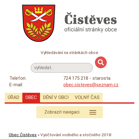
Vyhledávání na stránkách obce
Telefon:
724 175 218 - starosta
E-mail:
obec.cisteves@seznam.cz
ÚŘAD
OBEC
DĚNÍ V OBCI
VOLNÝ ČAS
Zobrazit navigaci
Obec Čistěves
»
Vyúčtování vodného a stočného 2018