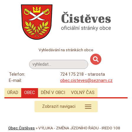
Vyhledávání na stránkách obce
Telefon:
724 175 218 - starosta
E-mail:
obec.cisteves@seznam.cz
ÚŘAD
OBEC
DĚNÍ V OBCI
VOLNÝ ČAS
Zobrazit navigaci
Obec Čistěves
»
VÝLUKA - ZMĚNA JÍZDNÍHO ŘÁDU - IREDO 108