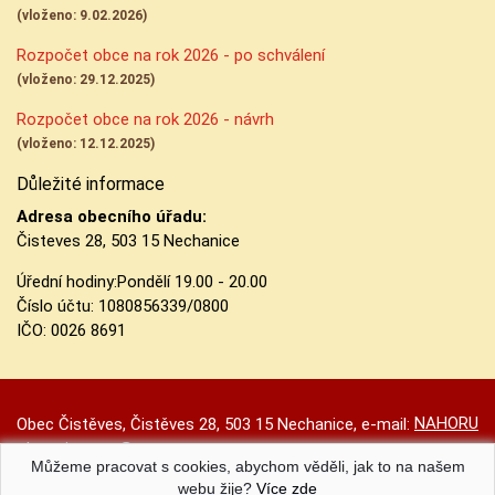
(vloženo: 9.02.2026)
Rozpočet obce na rok 2026 - po schválení
(vloženo: 29.12.2025)
Rozpočet obce na rok 2026 - návrh
(vloženo: 12.12.2025)
Důležité informace
Adresa obecního úřadu:
Čisteves 28, 503 15 Nechanice
Úřední hodiny:
Pondělí 19.00 - 20.00
Číslo účtu:
1080856339/0800
IČO: 0026 8691
NAHORU
Obec Čistěves, Čistěves 28, 503 15 Nechanice, e-mail:
obec.cisteves@seznam.cz
Můžeme pracovat s cookies, abychom věděli, jak to na našem
Prohlášení o přístupnosti
|
Původní web
|
Nastavení cookies
webu žije?
Více zde