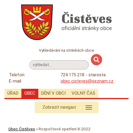
Vyhledávání na stránkách obce
Telefon:
724 175 218 - starosta
E-mail:
obec.cisteves@seznam.cz
ÚŘAD
OBEC
DĚNÍ V OBCI
VOLNÝ ČAS
Zobrazit navigaci
Obec Čistěves
»
Rozpočtové opatření 8-2022