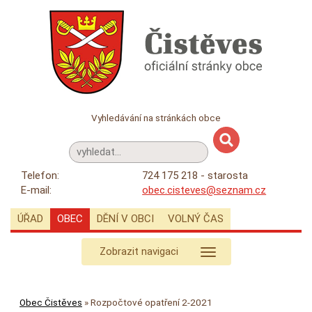
Vyhledávání na stránkách obce
Telefon:
724 175 218 - starosta
E-mail:
obec.cisteves@seznam.cz
ÚŘAD
OBEC
DĚNÍ V OBCI
VOLNÝ ČAS
Zobrazit navigaci
Obec Čistěves
»
Rozpočtové opatření 2-2021