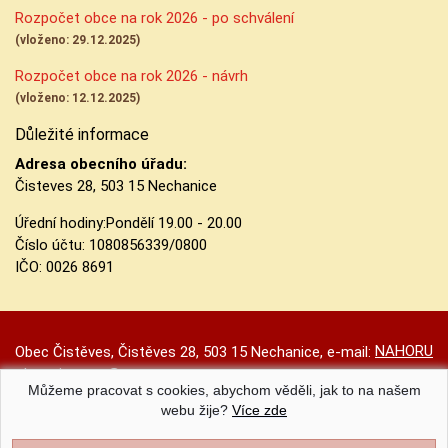
Rozpočet obce na rok 2026 - po schválení
(vloženo: 29.12.2025)
Rozpočet obce na rok 2026 - návrh
(vloženo: 12.12.2025)
Důležité informace
Adresa obecního úřadu:
Čisteves 28, 503 15 Nechanice
Úřední hodiny:
Pondělí 19.00 - 20.00
Číslo účtu:
1080856339/0800
IČO: 0026 8691
NAHORU
Obec Čistěves, Čistěves 28, 503 15 Nechanice, e-mail:
obec.cisteves@seznam.cz
Můžeme pracovat s cookies, abychom věděli, jak to na našem
Prohlášení o přístupnosti
|
Původní web
|
Nastavení cookies
webu žije?
Více zde