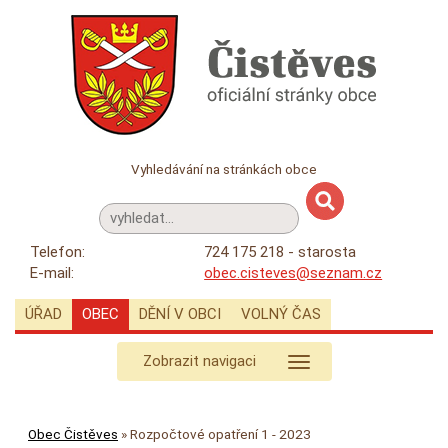
Vyhledávání na stránkách obce
Telefon:
724 175 218 - starosta
E-mail:
obec.cisteves@seznam.cz
ÚŘAD
OBEC
DĚNÍ V OBCI
VOLNÝ ČAS
Zobrazit navigaci
Obec Čistěves
»
Rozpočtové opatření 1 - 2023