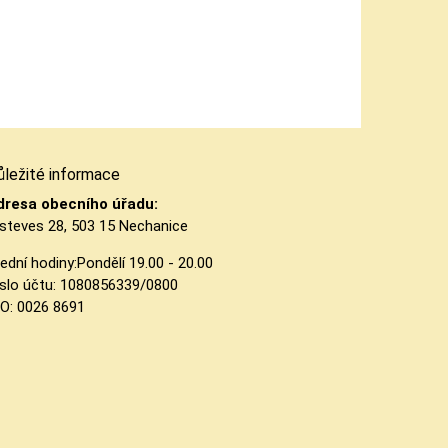
ůležité informace
dresa obecního úřadu:
steves 28, 503 15 Nechanice
ední hodiny:
Pondělí 19.00 - 20.00
slo účtu:
1080856339/0800
ČO: 0026 8691