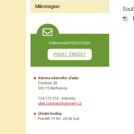
Mikroregion
Soub
Elektronická PODATELNA
PODAT ŽÁDOST
Adresa obecního úřadu:
Čistěves 28
503 15 Nechanice
724 175 218 - starosta
obec.cisteves@seznam.cz
Úřední hodiny:
Pondělí 19.00 - 20.00 hod.