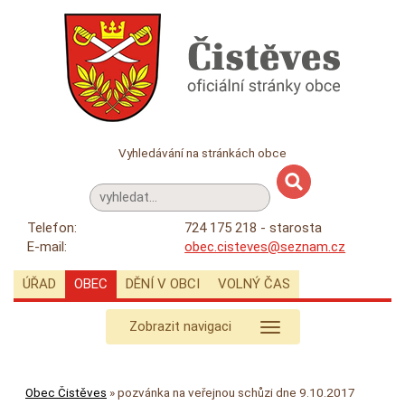
Vyhledávání na stránkách obce
Telefon:
724 175 218 - starosta
E-mail:
obec.cisteves@seznam.cz
ÚŘAD
OBEC
DĚNÍ V OBCI
VOLNÝ ČAS
Zobrazit navigaci
Obec Čistěves
»
pozvánka na veřejnou schůzi dne 9.10.2017