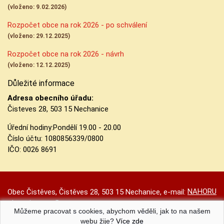
(vloženo: 9.02.2026)
Rozpočet obce na rok 2026 - po schválení
(vloženo: 29.12.2025)
Rozpočet obce na rok 2026 - návrh
(vloženo: 12.12.2025)
Důležité informace
Adresa obecního úřadu:
Čisteves 28, 503 15 Nechanice
Úřední hodiny:
Pondělí 19.00 - 20.00
Číslo účtu:
1080856339/0800
IČO: 0026 8691
NAHORU
Obec Čistěves, Čistěves 28, 503 15 Nechanice, e-mail:
obec.cisteves@seznam.cz
Můžeme pracovat s cookies, abychom věděli, jak to na našem
Prohlášení o přístupnosti
|
Původní web
|
Nastavení cookies
webu žije?
Více zde