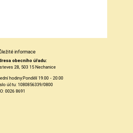
ůležité informace
dresa obecního úřadu:
steves 28, 503 15 Nechanice
ední hodiny:
Pondělí 19.00 - 20.00
slo účtu:
1080856339/0800
ČO: 0026 8691