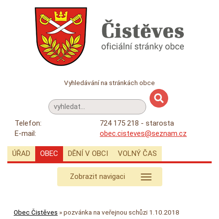
Vyhledávání na stránkách obce
Telefon:
724 175 218 - starosta
E-mail:
obec.cisteves@seznam.cz
ÚŘAD
OBEC
DĚNÍ V OBCI
VOLNÝ ČAS
Zobrazit navigaci
Obec Čistěves
»
pozvánka na veřejnou schůzi 1.10.2018