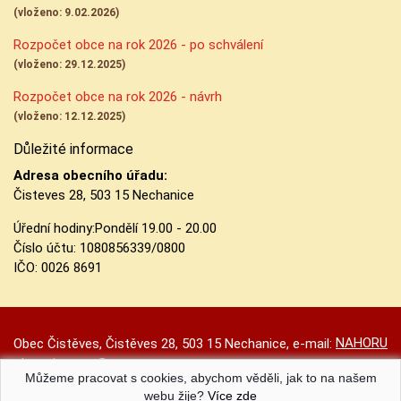
(vloženo: 9.02.2026)
Rozpočet obce na rok 2026 - po schválení
(vloženo: 29.12.2025)
Rozpočet obce na rok 2026 - návrh
(vloženo: 12.12.2025)
Důležité informace
Adresa obecního úřadu:
Čisteves 28, 503 15 Nechanice
Úřední hodiny:
Pondělí 19.00 - 20.00
Číslo účtu:
1080856339/0800
IČO: 0026 8691
NAHORU
Obec Čistěves, Čistěves 28, 503 15 Nechanice, e-mail:
obec.cisteves@seznam.cz
Můžeme pracovat s cookies, abychom věděli, jak to na našem
Prohlášení o přístupnosti
|
Původní web
|
Nastavení cookies
webu žije?
Více zde