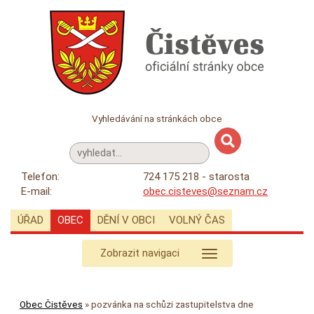
Vyhledávání na stránkách obce
Telefon:
724 175 218 - starosta
E-mail:
obec.cisteves@seznam.cz
ÚŘAD
OBEC
DĚNÍ V OBCI
VOLNÝ ČAS
Zobrazit navigaci
Obec Čistěves
»
pozvánka na schůzi zastupitelstva dne