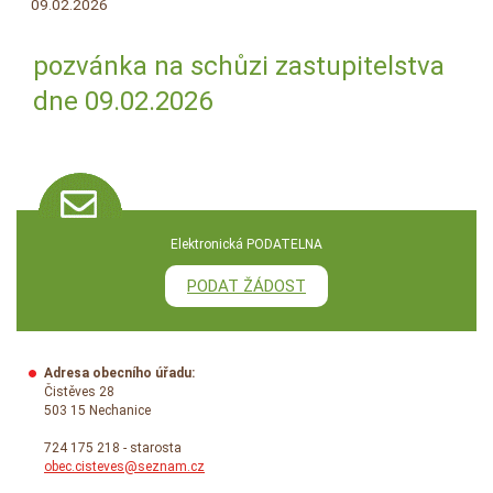
09.02.2026
pozvánka na schůzi zastupitelstva
dne 09.02.2026
Elektronická PODATELNA
PODAT ŽÁDOST
Adresa obecního úřadu:
Čistěves 28
503 15 Nechanice
724 175 218 - starosta
obec.cisteves@seznam.cz