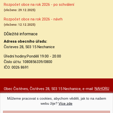
Rozpočet obce na rok 2026 - po schválení
(vloženo: 29.12.2025)
Rozpočet obce na rok 2026 - návrh
(vloženo: 12.12.2025)
Důležité informace
Adresa obecního úřadu:
Čisteves 28, 503 15 Nechanice
Úřední hodiny:
Pondělí 19.00 - 20.00
Číslo účtu:
1080856339/0800
IČO: 0026 8691
NAHORU
Obec Čistěves, Čistěves 28, 503 15 Nechanice, e-mail:
obec.cisteves@seznam.cz
Můžeme pracovat s cookies, abychom věděli, jak to na našem
Prohlášení o přístupnosti
|
Původní web
|
Nastavení cookies
webu žije?
Více zde