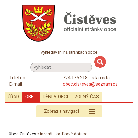
Vyhledávání na stránkách obce
Telefon:
724 175 218 - starosta
E-mail:
obec.cisteves@seznam.cz
ÚŘAD
OBEC
DĚNÍ V OBCI
VOLNÝ ČAS
Zobrazit navigaci
Obec Čistěves
»
inzerát - kotlíkové dotace